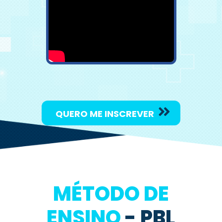
QUERO ME INSCREVER
MÉTODO DE
ENSINO
- PBL